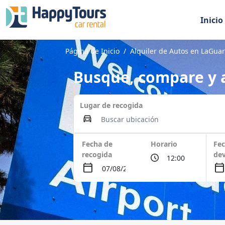
Inicio
Página de Inicio
Alquiler de Autos en LaGua
Busque, compare y a
Lugar de recogida
Fecha de
Horario
Fec
recogida
dev