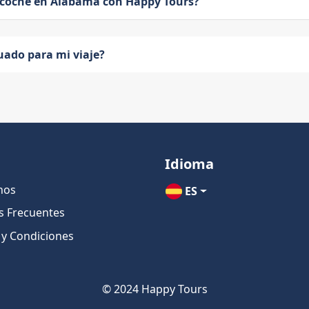
 coche en Alabama con Happy Tours?
uado para mi viaje?
Idioma
nos
ES
s Frecuentes
 y Condiciones
© 2024 Happy Tours