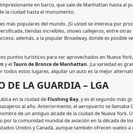
impresionante en barco, que sale de Manhattan hasta al p
 de la ciudad hasta el monumento.
lles más populares del mundo. ¡Si usted se interesa por pr
rsificada, tiendas increíbles, shows callejeros, entre otras
da acceso, además, a la popular Broadway, donde es posible v
dos puntos turísticos para ser aprovechados en Nueva York
yn
y el
Tauro de Bronce de Manhattan
. ¡La variedad es gr
r todos estos lugares, alquilar un auto es la mejor alternati
O DE LA GUARDIA – LGA
ubica en la ciudad de
Flushing Bay
, y es el segundo más g
pasajeros al año. Anteriormente, el aeropuerto se llamaba Gl
 nombre de un antiguo alcade de la ciudad de Nueva York. U
 por la comunidad mundial de aviación en la década de los
stados Unidos y Canadá, aunque también ofrecen vuelos a 