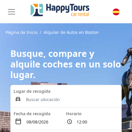
Página de Inicio
Alquiler de Autos en Boston
Busque, compare y
alquile coches en un solo
lugar.
Lugar de recogida
Fecha de recogida
Horario